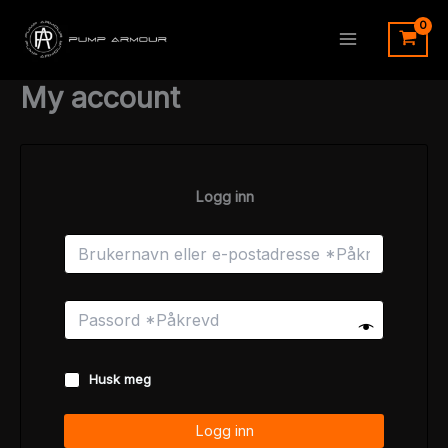
Hopp
rett
til
innholdet
My account
Logg inn
Husk meg
Logg inn